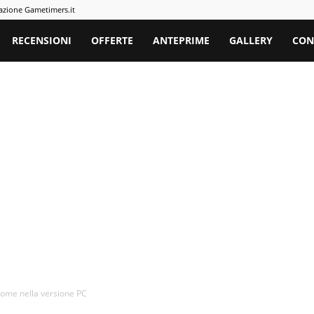
azione Gametimers.it
rs
RECENSIONI
OFFERTE
ANTEPRIME
GALLERY
CON
 come nella versione PC