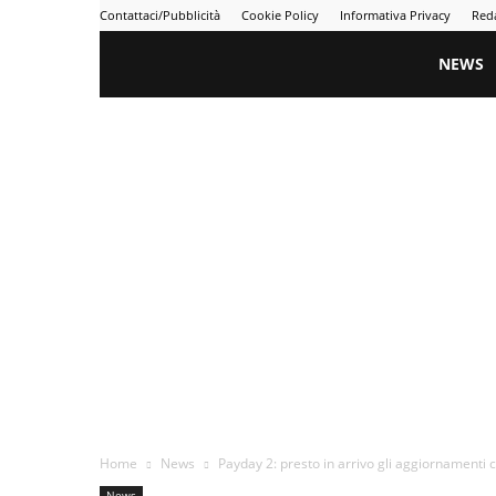
Contattaci/Pubblicità
Cookie Policy
Informativa Privacy
Red
Gametime
NEWS
Home
News
Payday 2: presto in arrivo gli aggiornamenti
News