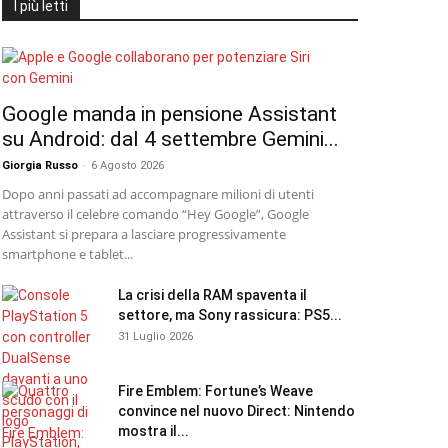
I più letti
Google manda in pensione Assistant
su Android: dal 4 settembre Gemini...
Giorgia Russo
-
6 Agosto 2026
Dopo anni passati ad accompagnare milioni di utenti
attraverso il celebre comando “Hey Google”, Google
Assistant si prepara a lasciare progressivamente
smartphone e tablet...
La crisi della RAM spaventa il
settore, ma Sony rassicura: PS5...
31 Luglio 2026
Fire Emblem: Fortune’s Weave
convince nel nuovo Direct: Nintendo
mostra il...