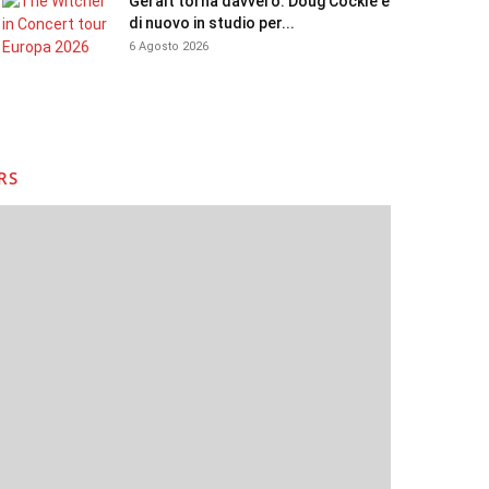
Geralt torna davvero: Doug Cockle è
di nuovo in studio per...
6 Agosto 2026
RS