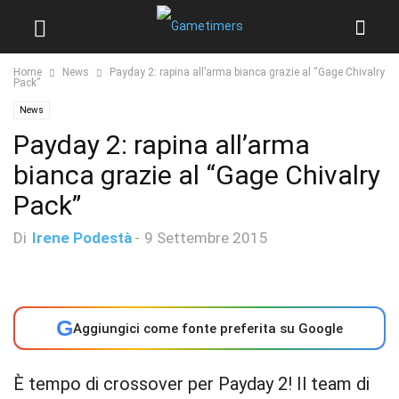
Home
News
Payday 2: rapina all’arma bianca grazie al “Gage Chivalry
Pack”
News
Payday 2: rapina all’arma
bianca grazie al “Gage Chivalry
Pack”
Di
Irene Podestà
-
9 Settembre 2015
G
Aggiungici come fonte preferita su Google
È tempo di crossover per Payday 2! Il team di