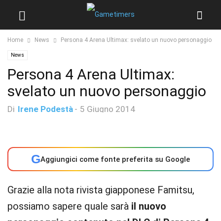
Home
News
Persona 4 Arena Ultimax: svelato un nuovo personaggio
News
Persona 4 Arena Ultimax:
svelato un nuovo personaggio
Di
Irene Podestà
-
5 Giugno 2014
G
Aggiungici come fonte preferita su Google
Grazie alla nota rivista giapponese Famitsu,
possiamo sapere quale sarà
il nuovo