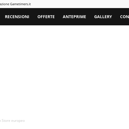
azione Gametimers.it
rs
RECENSIONI
OFFERTE
ANTEPRIME
GALLERY
CON
on Store europeo