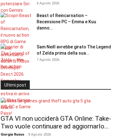
6 Agosto 2026
Beast of Reincarnation –
Recensione PC – Emma e Kuu
danno...
Sam Neill avrebbe girato The Legend
of Zelda prima della sua...
7 Agosto 2026
Ultimi post
GTA VI non ucciderà GTA Online: Take-
Two vuole continuare ad aggiornarlo...
Giorgia Russo
-
8 Agosto 2026