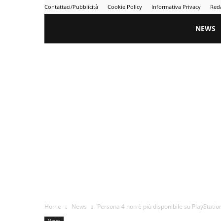
Contattaci/Pubblicità
Cookie Policy
Informativa Privacy
Red
Gametime
NEWS
Home
News
Persona 4 non è più disponibile su PlayStati
News