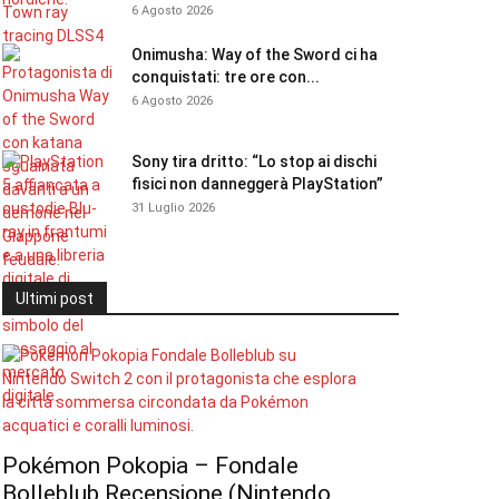
6 Agosto 2026
Onimusha: Way of the Sword ci ha
conquistati: tre ore con...
6 Agosto 2026
Sony tira dritto: “Lo stop ai dischi
fisici non danneggerà PlayStation”
31 Luglio 2026
Ultimi post
Pokémon Pokopia – Fondale
Bolleblub Recensione (Nintendo