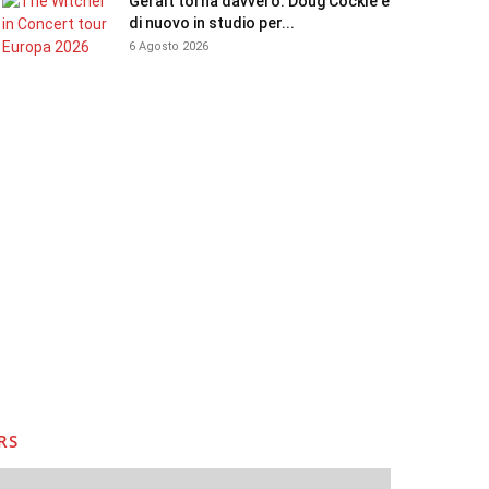
Geralt torna davvero: Doug Cockle è
di nuovo in studio per...
6 Agosto 2026
RS