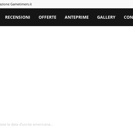
azione Gametimers.it
rs
RECENSIONI
OFFERTE
ANTEPRIME
GALLERY
CON
ata la data d’uscita americana...