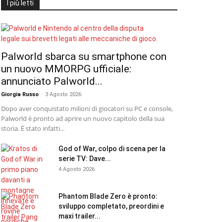
I più letti
Palworld sbarca su smartphone con
un nuovo MMORPG ufficiale:
annunciato Palworld...
Giorgia Russo
-
3 Agosto 2026
Dopo aver conquistato milioni di giocatori su PC e console,
Palworld è pronto ad aprire un nuovo capitolo della sua
storia. È stato infatti...
God of War, colpo di scena per la
serie TV: Dave...
4 Agosto 2026
Phantom Blade Zero è pronto:
sviluppo completato, preordini e
maxi trailer...