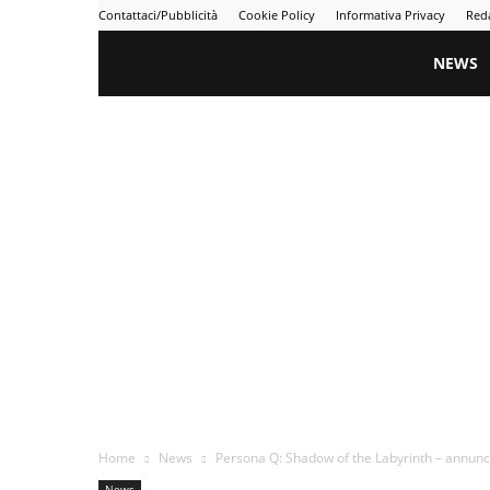
Contattaci/Pubblicità
Cookie Policy
Informativa Privacy
Red
Gametime
NEWS
Home
News
Persona Q: Shadow of the Labyrinth – annunci
News