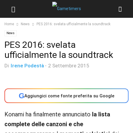
Home
News
PES 2016: svelata ufficialmente la soundtrack
News
PES 2016: svelata
ufficialmente la soundtrack
Di
Irene Podestà
-
2 Settembre 2015
G
Aggiungici come fonte preferita su Google
Konami ha finalmente annunciato
la lista
complete delle canzoni e che