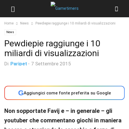
Home
News
Pewdiepie raggiunge i 10 miliardi di visualizzazioni
News
Pewdiepie raggiunge i 10
miliardi di visualizzazioni
Di
Paripet
-
7 Settembre 2015
G
Aggiungici come fonte preferita su Google
Non sopportate Favij e – in generale – gli
youtuber che commentano giochi in maniera