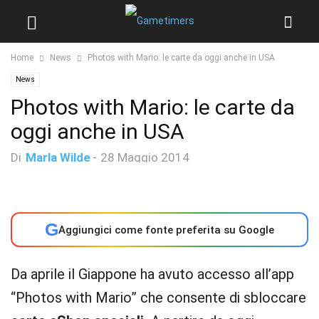
Home
News
Photos with Mario: le carte da oggi anche in USA
News
Photos with Mario: le carte da
oggi anche in USA
Di
Marla Wilde
-
28 Maggio 2014
G
Aggiungici come fonte preferita su Google
Da aprile il Giappone ha avuto accesso all’app
“Photos with Mario” che consente di sbloccare