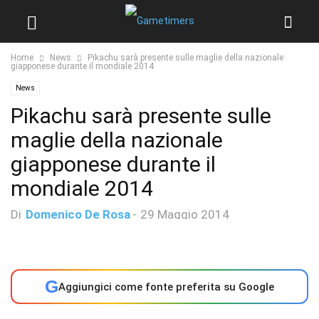
Home
News
Pikachu sarà presente sulle maglie della nazionale
giapponese durante il mondiale 2014
News
Pikachu sarà presente sulle
maglie della nazionale
giapponese durante il
mondiale 2014
Di
Domenico De Rosa
-
29 Maggio 2014
G
Aggiungici come fonte preferita su Google