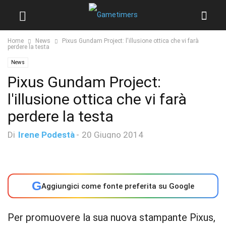
Home
News
Pixus Gundam Project: l'illusione ottica che vi farà
perdere la testa
News
Pixus Gundam Project:
l'illusione ottica che vi farà
perdere la testa
Di
Irene Podestà
-
20 Giugno 2014
G
Aggiungici come fonte preferita su Google
Per promuovere la sua nuova stampante Pixus,