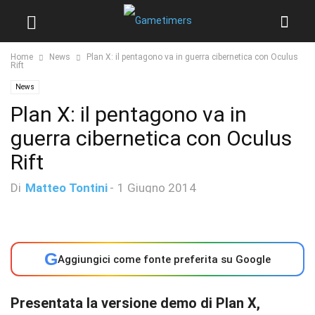
Home
News
Plan X: il pentagono va in guerra cibernetica con Oculus
Rift
News
Plan X: il pentagono va in
guerra cibernetica con Oculus
Rift
Di
Matteo Tontini
-
1 Giugno 2014
G
Aggiungici come fonte preferita su Google
Presentata la versione demo di Plan X,