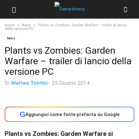
Home
News
Plants vs Zombies: Garden Warfare – trailer di lancio
della versione PC
News
Plants vs Zombies: Garden
Warfare – trailer di lancio della
versione PC
Di
Matteo Tontini
-
25 Giugno 2014
G
Aggiungici come fonte preferita su Google
Plants vs Zombies: Garden Warfare si