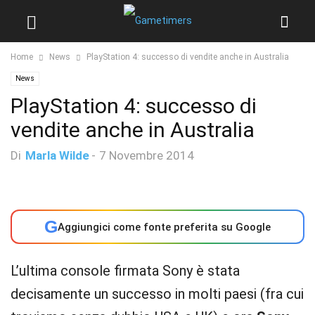
Home
News
PlayStation 4: successo di vendite anche in Australia
News
PlayStation 4: successo di
vendite anche in Australia
Di
Marla Wilde
-
7 Novembre 2014
G
Aggiungici come fonte preferita su Google
L’ultima console firmata Sony è stata
decisamente un successo in molti paesi (fra cui