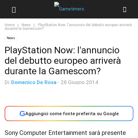
Home
News
PlayStation Now: l'annuncio del debutto europeo arriverà
durante la Gamescom?
News
PlayStation Now: l'annuncio
del debutto europeo arriverà
durante la Gamescom?
Di
Domenico De Rosa
-
28 Giugno 2014
G
Aggiungici come fonte preferita su Google
Sony Computer Entertainment sarà presente