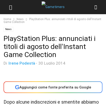
Home
News
PlayStation Plus: annunciati i titoli di agosto dell'Instant
Game Collection
News
PlayStation Plus: annunciati i
titoli di agosto dell'Instant
Game Collection
Di
Irene Podestà
-
30 Luglio 2014
G
Aggiungici come fonte preferita su Google
Dopo alcune indiscrezioni e smentite abbiamo