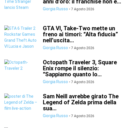
anni d’oro: il franchise non è...
Giorgia Russo
-
7 Agosto 2026
GTA VI, Take-Two mette un
freno ai timori: “Alta fiducia”
nell’uscita...
Giorgia Russo
-
7 Agosto 2026
Octopath Traveler 3, Square
Enix rompe il silenzio:
“Sappiamo quanto lo...
Giorgia Russo
-
7 Agosto 2026
Sam Neill avrebbe girato The
Legend of Zelda prima della
sua...
Giorgia Russo
-
7 Agosto 2026