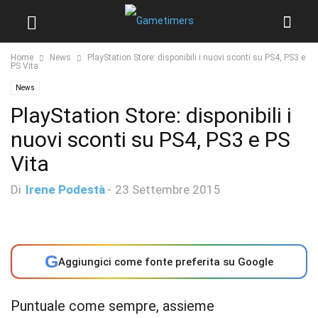
Home
News
PlayStation Store: disponibili i nuovi sconti su PS4, PS3 e
PS Vita
News
PlayStation Store: disponibili i
nuovi sconti su PS4, PS3 e PS
Vita
Di
Irene Podestà
-
23 Settembre 2015
G
Aggiungici come fonte preferita su Google
Puntuale come sempre, assieme