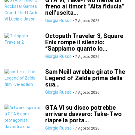
GTA VI, Take-Two mette un
freno ai timori: “Alta fiducia”
nell’uscita...
Giorgia Russo
-
7 Agosto 2026
Octopath Traveler 3, Square
Enix rompe il silenzio:
“Sappiamo quanto lo...
Giorgia Russo
-
7 Agosto 2026
Sam Neill avrebbe girato The
Legend of Zelda prima della
sua...
Giorgia Russo
-
7 Agosto 2026
GTA VI su disco potrebbe
arrivare davvero: Take-Two
riapre la porta...
Giorgia Russo
-
7 Agosto 2026