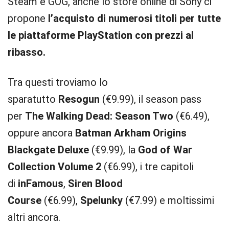
Steam e GOG, anche lo store online di Sony ci
propone
l’acquisto di numerosi titoli per tutte
le piattaforme PlayStation con prezzi al
ribasso.
Tra questi troviamo lo
sparatutto
Resogun
(€9.99), il season pass
per
The Walking Dead: Season Two
(€6.49),
oppure ancora
Batman Arkham Origins
Blackgate Deluxe
(€9.99), la
God of War
Collection Volume 2
(€6.99), i tre capitoli
di
inFamous
,
Siren Blood
Course
(€6.99),
Spelunky
(€7.99) e moltissimi
altri ancora.