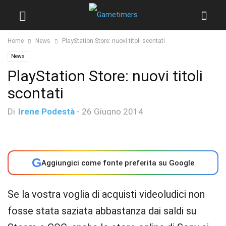
Home
News
PlayStation Store: nuovi titoli scontati
News
PlayStation Store: nuovi titoli
scontati
Di
Irene Podestà
-
26 Giugno 2014
G
Aggiungici come fonte preferita su Google
Se la vostra voglia di acquisti videoludici non
fosse stata saziata abbastanza dai saldi su