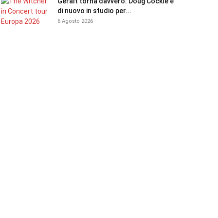
Geralt torna davvero: Doug Cockle è
di nuovo in studio per...
6 Agosto 2026