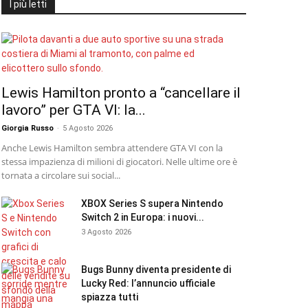
I più letti
Lewis Hamilton pronto a “cancellare il
lavoro” per GTA VI: la...
Giorgia Russo
-
5 Agosto 2026
Anche Lewis Hamilton sembra attendere GTA VI con la
stessa impazienza di milioni di giocatori. Nelle ultime ore è
tornata a circolare sui social...
XBOX Series S supera Nintendo
Switch 2 in Europa: i nuovi...
3 Agosto 2026
Bugs Bunny diventa presidente di
Lucky Red: l’annuncio ufficiale
spiazza tutti