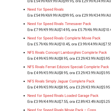
Era £54.99/€69.99/AU$99.95, ora £29.99/€34.99/A
Need for Speed Rivals
Era £54.99/€69.99/AU$99.95, ora £29.99/€34.99/A
Need for Speed Rivals Timesaver Pack
Era £7.99/€9.99/AU$14.95, ora £5.79/€6.99/AU$10.
Need for Speed Rivals Complete Movie Pack
Era £5.79/€6.99/AU$10.45, ora £3.99/€4.99/AU$7.5
NFS Rivals Concept Lamborghini Complete Pack
Era £4.99/€5.99/AU$8.95, ora £3.29/€3.99/AU$5.95
NFS Rivals Ferrari Edizioni Speciali Complete Pack
Era £4.99/€5.99/AU$8.95, ora £3.29/€3.99/AU$5.95
NFS Rivals Simply Jaguar Complete Pack
Era £4.99/€5.99/AU$8.95, ora £3.29/€3.99/AU$5.95
Need for Speed Rivals Loaded Garage Pack
Era £3.99/€4.99/AU$7.55, ora £2.89/€3.49/AU$5.25
Need for Speed Rivals Movie Pack – Cops