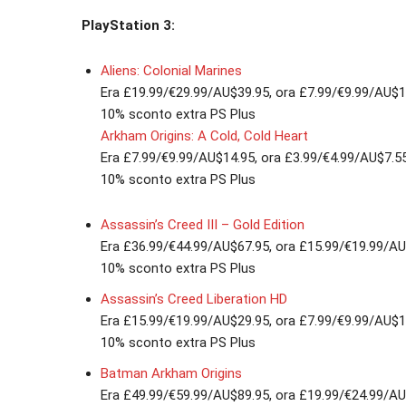
PlayStation 3:
Aliens: Colonial Marines
Era £19.99/€29.99/AU$39.95, ora £7.99/€9.99/AU$1
10% sconto extra PS Plus
Arkham Origins: A Cold, Cold Heart
Era £7.99/€9.99/AU$14.95, ora £3.99/€4.99/AU$7.5
10% sconto extra PS Plus
Assassin’s Creed III – Gold Edition
Era £36.99/€44.99/AU$67.95, ora £15.99/€19.99/A
10% sconto extra PS Plus
Assassin’s Creed Liberation HD
Era £15.99/€19.99/AU$29.95, ora £7.99/€9.99/AU$1
10% sconto extra PS Plus
Batman Arkham Origins
Era £49.99/€59.99/AU$89.95, ora £19.99/€24.99/A