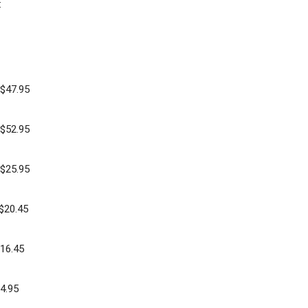
:
U$47.95
U$52.95
U$25.95
 $20.45
16.45
4.95