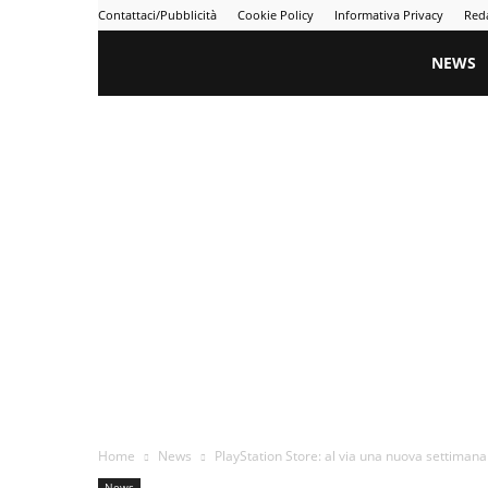
Contattaci/Pubblicità
Cookie Policy
Informativa Privacy
Red
Gametime
NEWS
Home
News
PlayStation Store: al via una nuova settimana 
News