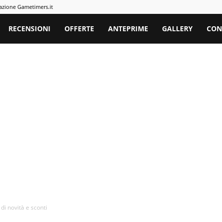
azione Gametimers.it
rs
RECENSIONI
OFFERTE
ANTEPRIME
GALLERY
CON
di novità e sconti