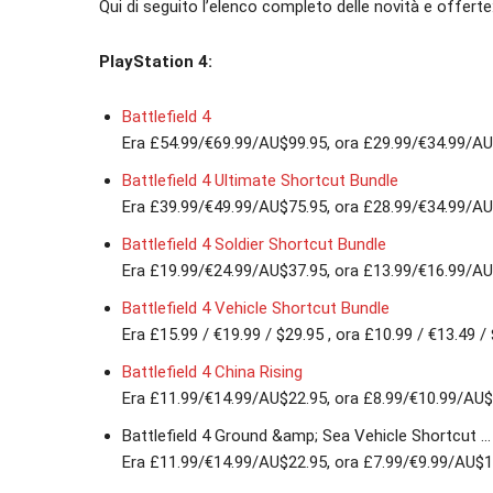
Qui di seguito l’elenco completo delle novità e offerte
PlayStation 4:
Battlefield 4
Era £54.99/€69.99/AU$99.95, ora £29.99/€34.99/A
Battlefield 4 Ultimate Shortcut Bundle
Era £39.99/€49.99/AU$75.95, ora £28.99/€34.99/A
Battlefield 4 Soldier Shortcut Bundle
Era £19.99/€24.99/AU$37.95, ora £13.99/€16.99/A
Battlefield 4 Vehicle Shortcut Bundle
Era £15.99 / €19.99 / $29.95 , ora £10.99 / €13.49 /
Battlefield 4 China Rising
Era £11.99/€14.99/AU$22.95, ora £8.99/€10.99/AU$
Battlefield 4 Ground &amp; Sea Vehicle Shortcut …
Era £11.99/€14.99/AU$22.95, ora £7.99/€9.99/AU$1