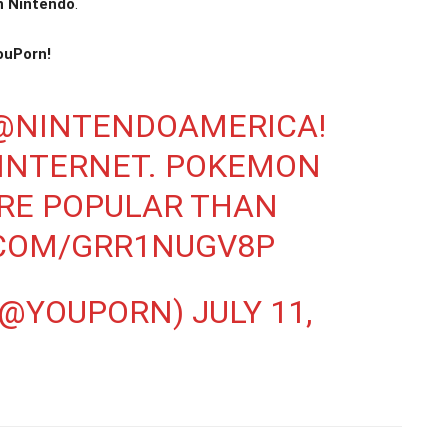
n Nintendo
.
ouPorn!
@NINTENDOAMERICA
!
 INTERNET. POKEMON
ORE POPULAR THAN
.COM/GRR1NUGV8P
 (@YOUPORN)
JULY 11,