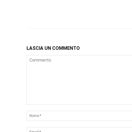
LASCIA UN COMMENTO