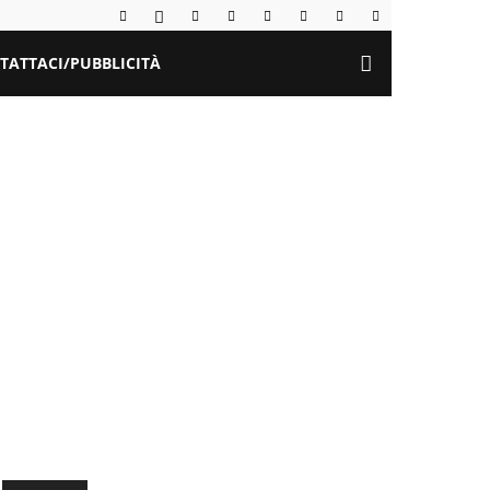
TATTACI/PUBBLICITÀ