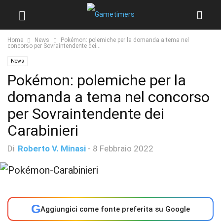
Home
News
Pokémon: polemiche per la domanda a tema nel
concorso per Sovraintendente dei...
News
Pokémon: polemiche per la
domanda a tema nel concorso
per Sovraintendente dei
Carabinieri
Di
Roberto V. Minasi
-
8 Febbraio 2022
G
Aggiungici come fonte preferita su Google