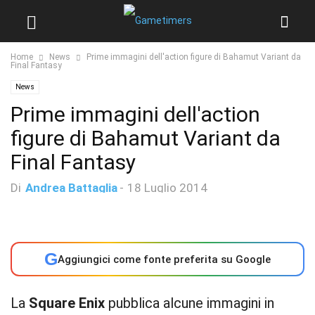
Home
News
Prime immagini dell'action figure di Bahamut Variant da
Final Fantasy
News
Prime immagini dell'action
figure di Bahamut Variant da
Final Fantasy
Di
Andrea Battaglia
-
18 Luglio 2014
G
Aggiungici come fonte preferita su Google
La
Square Enix
pubblica alcune immagini in