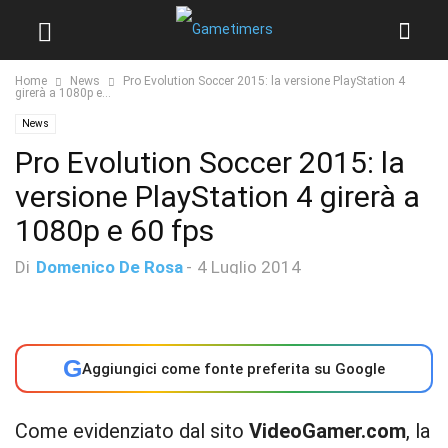
Home
News
Pro Evolution Soccer 2015: la versione PlayStation 4
girerà a 1080p e...
News
Pro Evolution Soccer 2015: la
versione PlayStation 4 girerà a
1080p e 60 fps
Di
Domenico De Rosa
-
4 Luglio 2014
G
Aggiungici come fonte preferita su Google
Come evidenziato dal sito
VideoGamer.com
, la