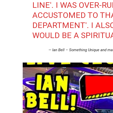
LINE'. I WAS OVER-R
ACCUSTOMED TO THA
DEPARTMENT'. I AL
WOULD BE A SPIRITU
— Ian Bell – Something Unique and m