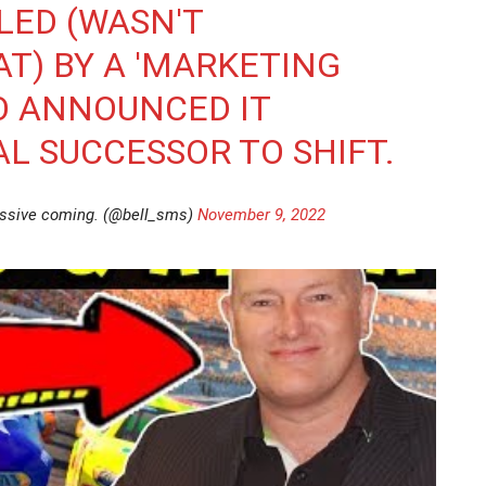
ULED (WASN'T
T) BY A 'MARKETING
SO ANNOUNCED IT
AL SUCCESSOR TO SHIFT.
assive coming. (@bell_sms)
November 9, 2022