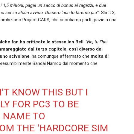
 1,5 milioni, pagai un sacco di bonus ai ragazzi, e due
ono senza alcun avviso. Dissero ‘non lo faremo più'”
. Shift 3,
’ambizioso Project CARS, che ricordiamo partì grazie a una
che fan ha criticato lo stesso Ian Bell
.
“No, tu l’hai
mareggiato dal terzo capitolo, così diverso dai
 uno scivolone
, ha comunque affermato che
molta di
 presumibilmente Bandai Namco dal momento che
'T KNOW THIS BUT I
Y FOR PC3 TO BE
R NAME TO
ROM THE 'HARDCORE SIM