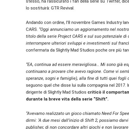
stesso, ha rassicurato i fan della serie su Twitter, 
lo sostituirà: GTR Revival.
Andando con ordine, l’8 novembre Games Industry lanc
CARS.
“
Oggi annunciamo un aggiornamento nel nostro p
titolo della serie Project CARS e sul suo potenziale di
interrompere ulteriori sviluppi e investimenti sul franc
confermata da Slightly Mad Studios poche ore più tard
“EA, continua ad essere meravigliosa… Mi sono già esp
continuano a provare che avevo ragione. Come vi sem
speranze, sogni e famiglie), alla fine di tutti quei fogli 
seguono quel che disse lui sulla compagnia nel 2017. I
dirigente di Slightly Mad Studios
criticò il comporta
durante la breve vita della serie “Shift”.
“Avevamo realizzato un gioco chiamato Need For Speed
dirmi: ‘A due mesi dall’inizio di Shift 2, possiamo darvi 
publisher, di non concordare altri giochi e non lavorare 