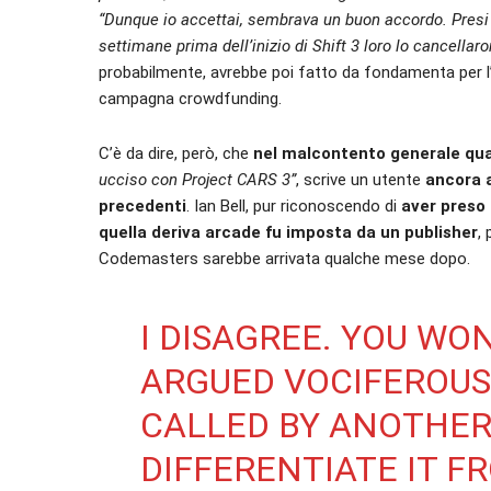
“Dunque io accettai, sembrava un buon accordo. Presi i
settimane prima dell’inizio di Shift 3 loro lo cancellar
probabilmente, avrebbe poi fatto da fondamenta per l
campagna crowdfunding.
C’è da dire, però, che
nel malcontento generale qual
ucciso con Project CARS 3”
, scrive un utente
ancora a
precedenti
. Ian Bell, pur riconoscendo di
aver preso
quella deriva arcade fu imposta da un publisher
,
Codemasters sarebbe arrivata qualche mese dopo.
I DISAGREE. YOU WON
ARGUED VOCIFEROUSL
CALLED BY ANOTHE
DIFFERENTIATE IT F