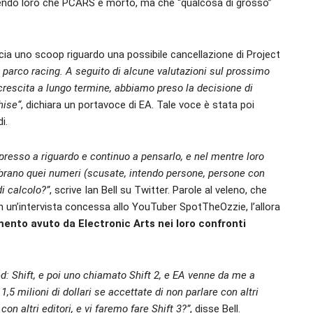
dicendo loro che PCARS è morto, ma che “qualcosa di grosso”
ia uno scoop riguardo una possibile cancellazione di Project
arco racing. A seguito di alcune valutazioni sul prossimo
 crescita a lungo termine, abbiamo preso la decisione di
hise
“
, dichiara un portavoce di EA. Tale voce è stata poi
i.
resso a riguardo e continuo a pensarlo, e nel mentre loro
brano quei numeri (scusate, intendo persone, persone con
di calcolo?”
, scrive Ian Bell su Twitter. Parole al veleno, che
n un’intervista concessa allo YouTuber SpotTheOzzie, l’allora
mento avuto da Electronic Arts nei loro confronti
: Shift, e poi uno chiamato Shift 2, e EA venne da me a
1,5 milioni di dollari se accettate di non parlare con altri
con altri editori, e vi faremo fare Shift 3?”
, disse Bell.