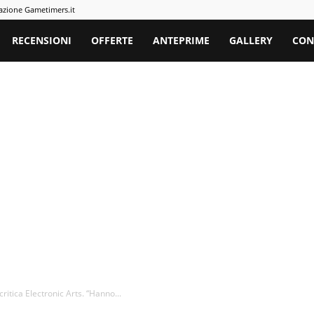
azione Gametimers.it
rs
RECENSIONI
OFFERTE
ANTEPRIME
GALLERY
CON
critica Electronic Arts. “Hanno...