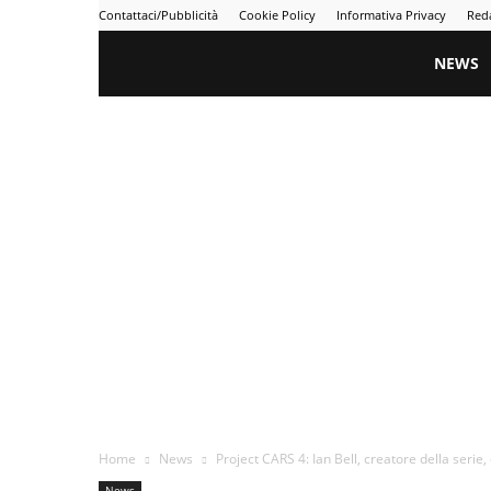
Contattaci/Pubblicità
Cookie Policy
Informativa Privacy
Red
Gametime
NEWS
Home
News
Project CARS 4: Ian Bell, creatore della serie, 
News