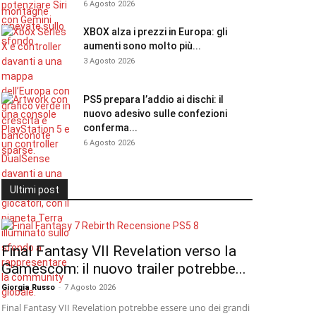
6 Agosto 2026
XBOX alza i prezzi in Europa: gli
aumenti sono molto più...
3 Agosto 2026
PS5 prepara l’addio ai dischi: il
nuovo adesivo sulle confezioni
conferma...
6 Agosto 2026
Ultimi post
Final Fantasy VII Revelation verso la
Gamescom: il nuovo trailer potrebbe...
Giorgia Russo
-
7 Agosto 2026
Final Fantasy VII Revelation potrebbe essere uno dei grandi