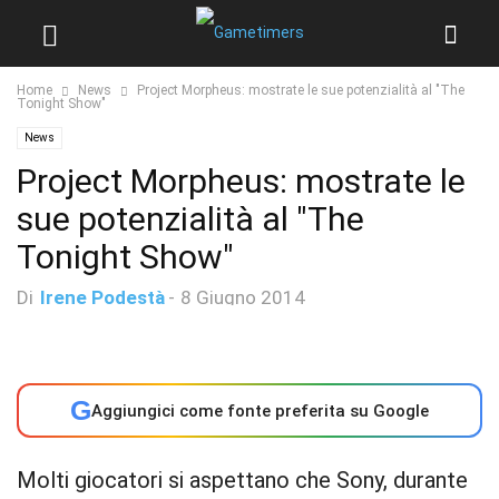
Home
News
Project Morpheus: mostrate le sue potenzialità al "The
Tonight Show"
News
Project Morpheus: mostrate le
sue potenzialità al "The
Tonight Show"
Di
Irene Podestà
-
8 Giugno 2014
G
Aggiungici come fonte preferita su Google
Molti giocatori si aspettano che Sony, durante