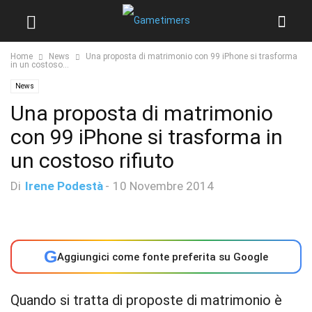
Home
News
Una proposta di matrimonio con 99 iPhone si trasforma
in un costoso...
News
Una proposta di matrimonio
con 99 iPhone si trasforma in
un costoso rifiuto
Di
Irene Podestà
-
10 Novembre 2014
G
Aggiungici come fonte preferita su Google
Quando si tratta di proposte di matrimonio è