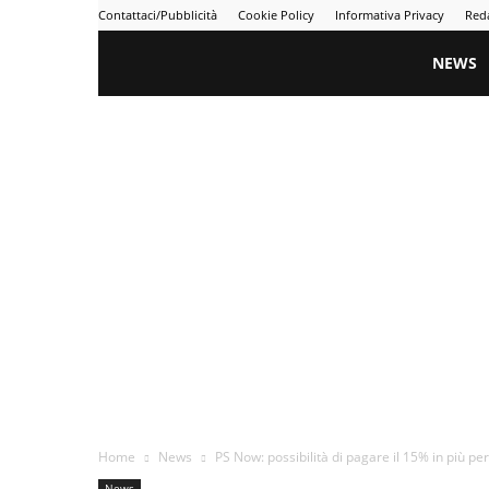
Contattaci/Pubblicità
Cookie Policy
Informativa Privacy
Red
Gametime
NEWS
Home
News
PS Now: possibilità di pagare il 15% in più per 
News