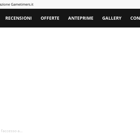
azione Gametimers.it
rs
RECENSIONI
OFFERTE
ANTEPRIME
GALLERY
CON
l’accesso a...