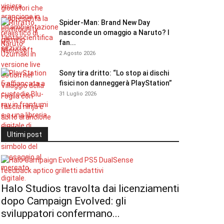
Spider-Man: Brand New Day
nasconde un omaggio a Naruto? I
fan...
2 Agosto 2026
Sony tira dritto: “Lo stop ai dischi
fisici non danneggerà PlayStation”
31 Luglio 2026
Ultimi post
Halo Studios travolta dai licenziamenti
dopo Campaign Evolved: gli
sviluppatori confermano...