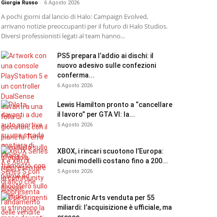
Giorgia Russo
-
6 Agosto 2026
A pochi giorni dal lancio di Halo: Campaign Evolved,
arrivano notizie preoccupanti per il futuro di Halo Studios.
Diversi professionisti legati al team hanno...
PS5 prepara l’addio ai dischi: il
nuovo adesivo sulle confezioni
conferma...
6 Agosto 2026
Lewis Hamilton pronto a “cancellare
il lavoro” per GTA VI: la...
5 Agosto 2026
XBOX, i rincari scuotono l’Europa:
alcuni modelli costano fino a 200...
5 Agosto 2026
Electronic Arts venduta per 55
miliardi: l’acquisizione è ufficiale, ma