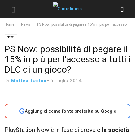
Home
News
PS Now: possibilità di pagare il 15% in più per l'accesso
a...
News
PS Now: possibilità di pagare il
15% in più per l'accesso a tutti i
DLC di un gioco?
Di
Matteo Tontini
-
5 Luglio 2014
G
Aggiungici come fonte preferita su Google
PlayStation Now è in fase di prova e
la società