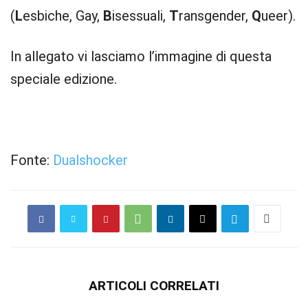
(
L
esbiche, Gay,
B
isessuali,
T
ransgender,
Q
ueer).
In allegato vi lasciamo l’immagine di questa
speciale edizione.
Fonte:
Dualshocker
ARTICOLI CORRELATI