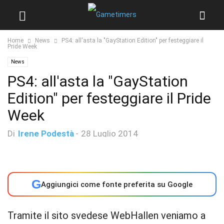
Home
News
PS4: all'asta la "GayStation Edition" per festeggiare il
Pride Week
News
PS4: all'asta la "GayStation
Edition" per festeggiare il Pride
Week
Di
Irene Podestà
-
28 Luglio 2014
G
Aggiungici come fonte preferita su Google
Tramite il sito svedese WebHallen veniamo a