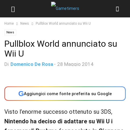
Home
News
Pullblox World annunciato su Wii U
News
Pullblox World annunciato su
Wii U
Di
Domenico De Rosa
-
28 Maggio 2014
G
Aggiungici come fonte preferita su Google
Visto l’enorme successo ottenuto su 3DS,
Nintendo ha deciso di adattare su Wii U i