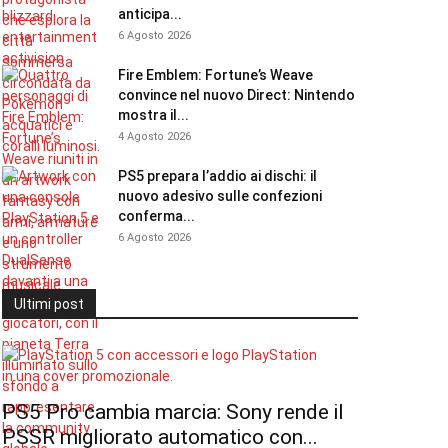
anticipa...
6 Agosto 2026
Fire Emblem: Fortune’s Weave
convince nel nuovo Direct: Nintendo
mostra il...
4 Agosto 2026
PS5 prepara l’addio ai dischi: il
nuovo adesivo sulle confezioni
conferma...
6 Agosto 2026
Ultimi post
PS5 Pro cambia marcia: Sony rende il
PSSR migliorato automatico con...