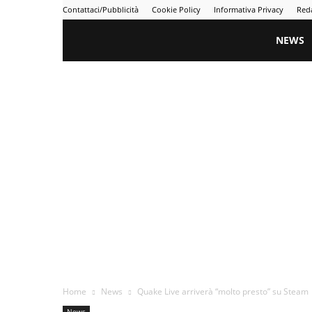
Contattaci/Pubblicità
Cookie Policy
Informativa Privacy
Red
Gametime
NEWS
Home
News
Quake Live arriverà “molto presto” su Steam
News