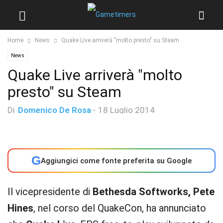
Home
News
Quake Live arriverà "molto presto" su Steam
News
Quake Live arriverà "molto
presto" su Steam
Di
Domenico De Rosa
-
18 Luglio 2014
G
Aggiungici come fonte preferita su Google
Il vicepresidente di
Bethesda Softworks, Pete
Hines
, nel corso del QuakeCon, ha annunciato