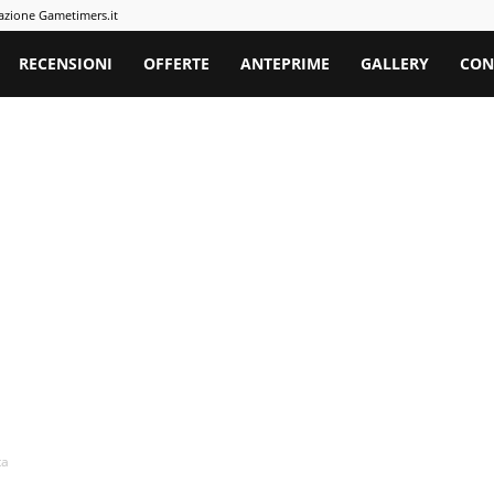
azione Gametimers.it
rs
RECENSIONI
OFFERTE
ANTEPRIME
GALLERY
CON
ta