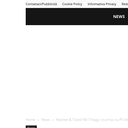
Contattaci/Pubblicità
Cookie Policy
Informativa Privacy
Red
Gametime
NEWS
Home
News
Ratchet & Clank HD Trilogy: in arrivo su PS Vi
News