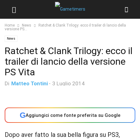
Home
News
Ratchet & Clank Trilogy: ecco il trailer di lancio della
versione PS...
News
Ratchet & Clank Trilogy: ecco il
trailer di lancio della versione
PS Vita
Di
Matteo Tontini
-
3 Luglio 2014
G
Aggiungici come fonte preferita su Google
Dopo aver fatto la sua bella figura su PS3,