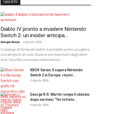
I più letti
Diablo IV pronto a invadere Nintendo
Switch 2: un insider anticipa...
Giorgia Russo
-
6 Agosto 2026
Il catalogo di Nintendo Switch 2 potrebbe presto accogliere
uno dei giochi di ruolo d’azione più importanti degli ultimi
anni. Secondo una nuova indiscrezione,...
XBOX Series S supera Nintendo
Switch 2 in Europa: i nuovi...
3 Agosto 2026
George R.R. Martin rompe il silenzio
dopo sei mesi: “Ho lottato...
4 Agosto 2026