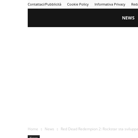
Contattaci/Pubblicità
Cookie Policy
Informativa Privacy
Red
Gametime
NEWS
Home
News
Red Dead Redempion 2: Rockstar sta sviluppa
News