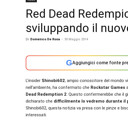
Red Dead Redempion
sviluppando il nuov
Di
Domenico De Rosa
-
30 Maggio 2014
G
Aggiungici come fonte pre
L’insider
Shinobi602
, ampio conoscitore del mondo vi
nell’ambiente, ha confermato che
Rockstar Games
a
Dead Redemption 2
. Questo confermerebbe che il gi
dichiarato che
difficilmente lo vedremo durante il
Shinobi602, questa notizia va presa con le pinze e biso
interessati.