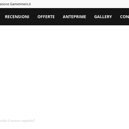
azione Gametimers.it
rs
RECENSIONI
OFFERTE
ANTEPRIME
GALLERY
CON
ndo il nuovo capitolo?