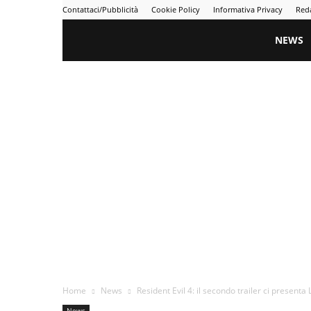
Contattaci/Pubblicità
Cookie Policy
Informativa Privacy
Red
Gametime
NEWS
Home
News
Resident Evil 4: il secondo trailer ci presenta
News