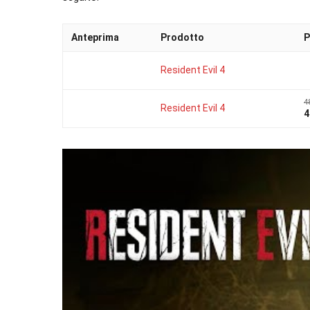
Anteprima
Prodotto
P
Resident Evil 4
4
Resident Evil 4
4