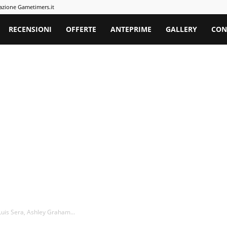
azione Gametimers.it
rs
RECENSIONI
OFFERTE
ANTEPRIME
GALLERY
CON
 Luis Sera, Ashley Graham...