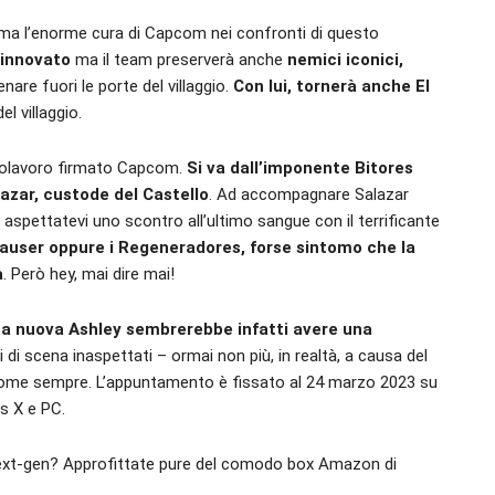
nferma l’enorme cura di Capcom nei confronti di questo
rinnovato
ma il team preserverà anche
nemici iconici,
nare fuori le porte del villaggio.
Con lui, tornerà anche El
l villaggio.
capolavoro firmato Capcom.
Si va dall’imponente Bitores
azar, custode del Castello
. Ad accompagnare Salazar
aspettatevi uno scontro all’ultimo sangue con il terrificante
user oppure i Regeneradores, forse sintomo che la
a
. Però hey, mai dire mai!
a nuova Ashley sembrerebbe infatti avere una
di scena inaspettati – ormai non più, in realtà, a causa del
 come sempre. L’appuntamento è fissato al 24 marzo 2023 su
es X e PC.
 next-gen? Approfittate pure del comodo box Amazon di