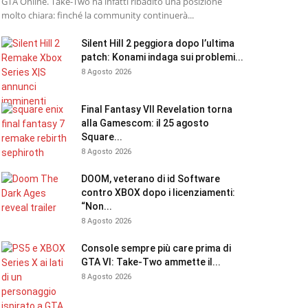
GTA Online. Take-Two ha infatti ribadito una posizione
molto chiara: finché la community continuerà...
Silent Hill 2 peggiora dopo l’ultima
patch: Konami indaga sui problemi...
8 Agosto 2026
Final Fantasy VII Revelation torna
alla Gamescom: il 25 agosto
Square...
8 Agosto 2026
DOOM, veterano di id Software
contro XBOX dopo i licenziamenti:
“Non...
8 Agosto 2026
Console sempre più care prima di
GTA VI: Take-Two ammette il...
8 Agosto 2026