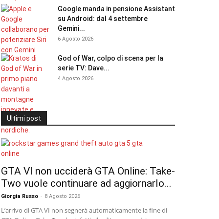
Google manda in pensione Assistant
su Android: dal 4 settembre
Gemini...
6 Agosto 2026
God of War, colpo di scena per la
serie TV: Dave...
4 Agosto 2026
Ultimi post
GTA VI non ucciderà GTA Online: Take-
Two vuole continuare ad aggiornarlo...
Giorgia Russo
-
8 Agosto 2026
L’arrivo di GTA VI non segnerà automaticamente la fine di