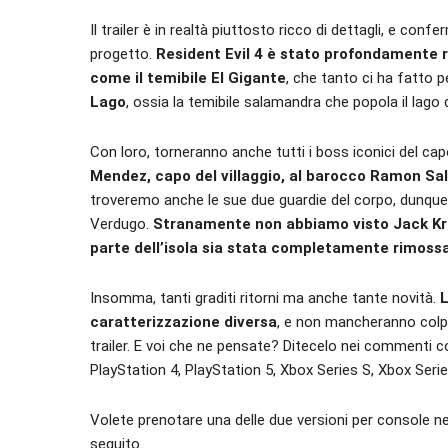
Il trailer è in realtà piuttosto ricco di dettagli, e co
progetto.
Resident Evil 4 è stato profondamente 
come il temibile El Gigante
, che tanto ci ha fatto pe
Lago
, ossia la temibile salamandra che popola il lago de
Con loro, torneranno anche tutti i boss iconici del 
Mendez, capo del villaggio, al barocco Ramon Sal
troveremo anche le sue due guardie del corpo, dunque 
Verdugo.
Stranamente non abbiamo visto Jack Kra
parte dell’isola sia stata completamente rimoss
Insomma, tanti graditi ritorni ma anche tante novità.
L
caratterizzazione diversa
, e non mancheranno colpi 
trailer. E voi che ne pensate? Ditecelo nei commenti
PlayStation 4, PlayStation 5, Xbox Series S, Xbox Seri
Volete prenotare una delle due versioni per console
seguito.