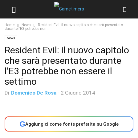
Home
News
Resident Evil: il nuovo capitolo che sarà presentato
durante l’E3 potrebbe non...
News
Resident Evil: il nuovo capitolo
che sarà presentato durante
l’E3 potrebbe non essere il
settimo
Di
Domenico De Rosa
-
2 Giugno 2014
G
Aggiungici come fonte preferita su Google