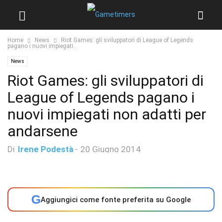
Home
News
Riot Games: gli sviluppatori di League of Legends
pagano i nuovi impiegati...
News
Riot Games: gli sviluppatori di
League of Legends pagano i
nuovi impiegati non adatti per
andarsene
Di
Irene Podestà
-
20 Giugno 2014
G
Aggiungici come fonte preferita su Google