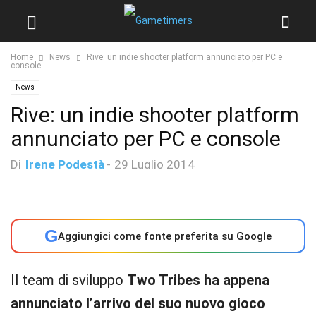
Home
News
Rive: un indie shooter platform annunciato per PC e
console
News
Rive: un indie shooter platform
annunciato per PC e console
Di
Irene Podestà
-
29 Luglio 2014
G
Aggiungici come fonte preferita su Google
Il team di sviluppo
Two Tribes ha appena
annunciato l’arrivo del suo nuovo gioco