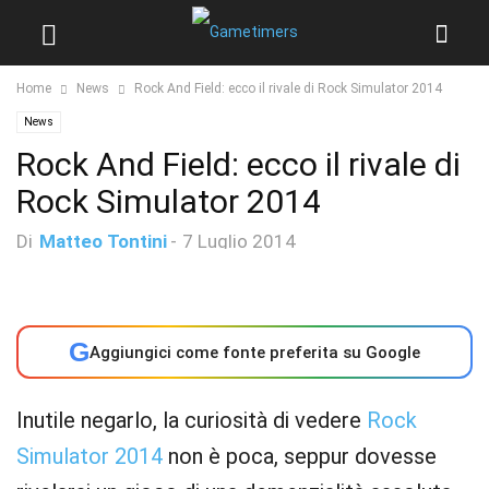
Home
News
Rock And Field: ecco il rivale di Rock Simulator 2014
News
Rock And Field: ecco il rivale di
Rock Simulator 2014
Di
Matteo Tontini
-
7 Luglio 2014
G
Aggiungici come fonte preferita su Google
Inutile negarlo, la curiosità di vedere
Rock
Simulator 2014
non è poca, seppur dovesse