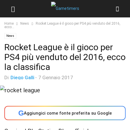
Home
News
Rocket League è il gioco per PS4 più venduto del 2016,
ecco...
News
Rocket League è il gioco per
PS4 più venduto del 2016, ecco
la classifica
Di
Diego Galli
-
7 Gennaio 2017
G
Aggiungici come fonte preferita su Google