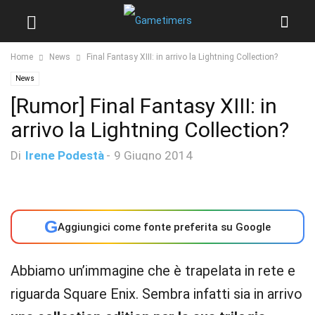
Home
News
Final Fantasy XIII: in arrivo la Lightning Collection?
News
[Rumor] Final Fantasy XIII: in
arrivo la Lightning Collection?
Di
Irene Podestà
-
9 Giugno 2014
G
Aggiungici come fonte preferita su Google
Abbiamo un’immagine che è trapelata in rete e
riguarda Square Enix. Sembra infatti sia in arrivo