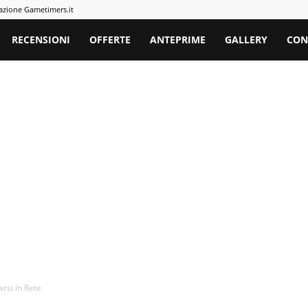
azione Gametimers.it
rs
RECENSIONI
OFFERTE
ANTEPRIME
GALLERY
CON
arsi in Rete