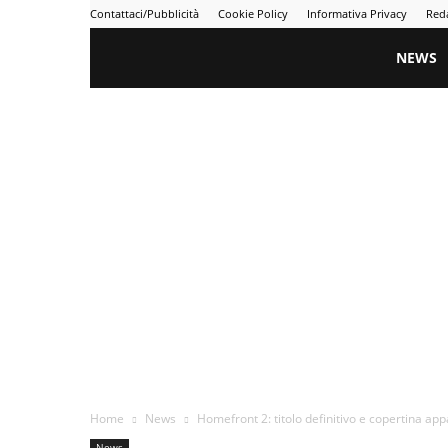
Contattaci/Pubblicità
Cookie Policy
Informativa Privacy
Red
Gametime
NEWS
Home
News
Homefront 2: titolo definitivo e copertina app
News