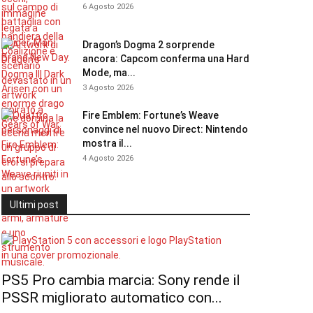
6 Agosto 2026
Dragon’s Dogma 2 sorprende
ancora: Capcom conferma una Hard
Mode, ma...
3 Agosto 2026
Fire Emblem: Fortune’s Weave
convince nel nuovo Direct: Nintendo
mostra il...
4 Agosto 2026
Ultimi post
PS5 Pro cambia marcia: Sony rende il
PSSR migliorato automatico con...