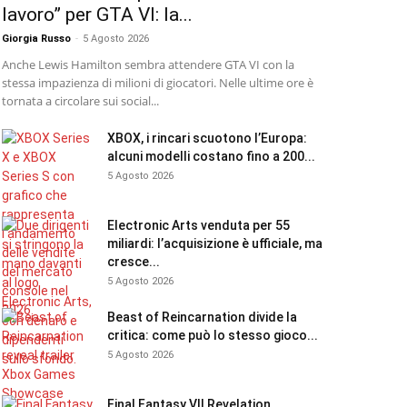
lavoro” per GTA VI: la...
Giorgia Russo
-
5 Agosto 2026
Anche Lewis Hamilton sembra attendere GTA VI con la
stessa impazienza di milioni di giocatori. Nelle ultime ore è
tornata a circolare sui social...
XBOX, i rincari scuotono l’Europa:
alcuni modelli costano fino a 200...
5 Agosto 2026
Electronic Arts venduta per 55
miliardi: l’acquisizione è ufficiale, ma
cresce...
5 Agosto 2026
Beast of Reincarnation divide la
critica: come può lo stesso gioco...
5 Agosto 2026
Final Fantasy VII Revelation,