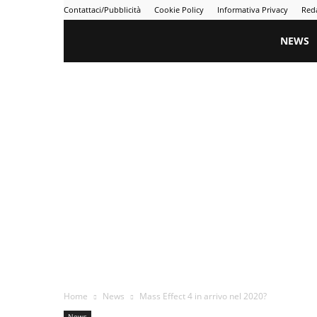
Contattaci/Pubblicità
Cookie Policy
Informativa Privacy
Red
Gametime
NEWS
Home
News
Mass Effect 4 in arrivo nel 2020?
News