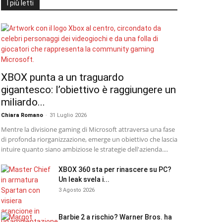
I più letti
XBOX punta a un traguardo
gigantesco: l’obiettivo è raggiungere un
miliardo...
Chiara Romano
-
31 Luglio 2026
Mentre la divisione gaming di Microsoft attraversa una fase
di profonda riorganizzazione, emerge un obiettivo che lascia
intuire quanto siano ambiziose le strategie dell'azienda....
XBOX 360 sta per rinascere su PC?
Un leak svela i...
3 Agosto 2026
Barbie 2 a rischio? Warner Bros. ha