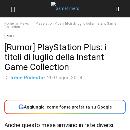
Home
News
PlayStation Plus: i titoli di luglio della Instant Game
Collection
News
[Rumor] PlayStation Plus: i
titoli di luglio della Instant
Game Collection
Di
Irene Podestà
-
20 Giugno 2014
G
Aggiungici come fonte preferita su Google
Anche questo mese arrivano in rete diversi