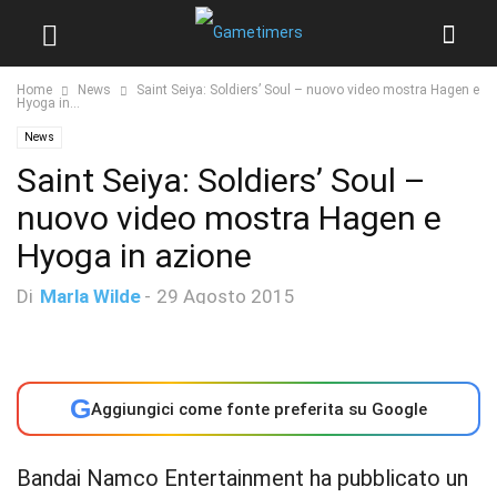
Home
News
Saint Seiya: Soldiers’ Soul – nuovo video mostra Hagen e
Hyoga in...
News
Saint Seiya: Soldiers’ Soul –
nuovo video mostra Hagen e
Hyoga in azione
Di
Marla Wilde
-
29 Agosto 2015
G
Aggiungici come fonte preferita su Google
Bandai Namco Entertainment ha pubblicato un