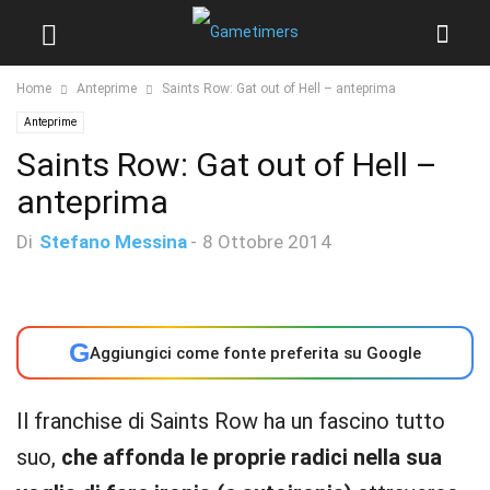
Home
Anteprime
Saints Row: Gat out of Hell – anteprima
Anteprime
Saints Row: Gat out of Hell –
anteprima
Di
Stefano Messina
-
8 Ottobre 2014
G
Aggiungici come fonte preferita su Google
Il franchise di Saints Row ha un fascino tutto
suo,
che affonda le proprie radici nella sua