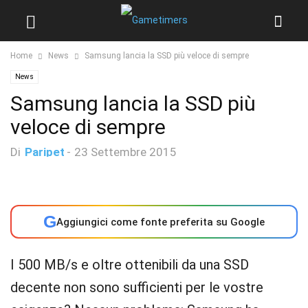
Home
News
Samsung lancia la SSD più veloce di sempre
News
Samsung lancia la SSD più
veloce di sempre
Di
Paripet
-
23 Settembre 2015
G
Aggiungici come fonte preferita su Google
I 500 MB/s e oltre ottenibili da una SSD
decente non sono sufficienti per le vostre