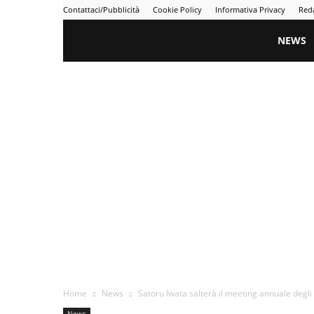
Contattaci/Pubblicità
Cookie Policy
Informativa Privacy
Red
Gametime
NEWS
Home
News
Satoru Iwata salterà il meeting annuale degli a
News