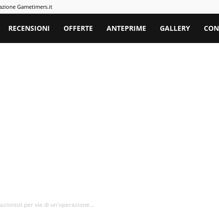
azione Gametimers.it
rs
RECENSIONI
OFFERTE
ANTEPRIME
GALLERY
CON
zionisti per via di un'operazione...