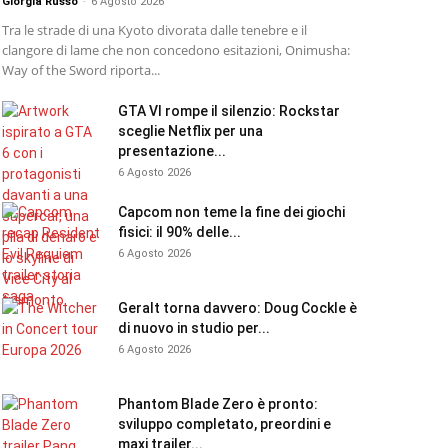
Giorgia Russo
-
6 Agosto 2026
Tra le strade di una Kyoto divorata dalle tenebre e il
clangore di lame che non concedono esitazioni, Onimusha:
Way of the Sword riporta...
GTA VI rompe il silenzio: Rockstar
sceglie Netflix per una
presentazione...
6 Agosto 2026
Capcom non teme la fine dei giochi
fisici: il 90% delle...
6 Agosto 2026
Geralt torna davvero: Doug Cockle è
di nuovo in studio per...
6 Agosto 2026
Phantom Blade Zero è pronto:
sviluppo completato, preordini e
maxi trailer...